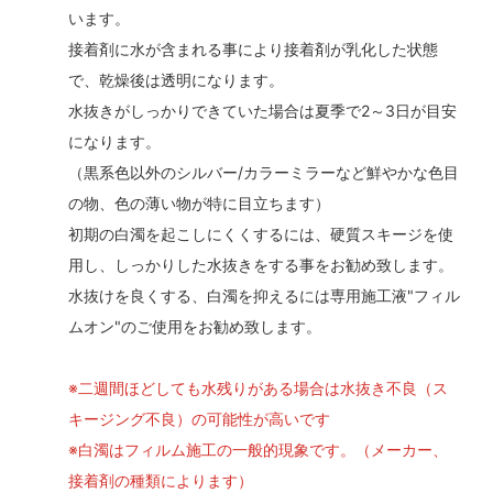
います。
接着剤に水が含まれる事により接着剤が乳化した状態
で、乾燥後は透明になります。
水抜きがしっかりできていた場合は夏季で2～3日が目安
になります。
（黒系色以外のシルバー/カラーミラーなど鮮やかな色目
の物、色の薄い物が特に目立ちます）
初期の白濁を起こしにくくするには、硬質スキージを使
用し、しっかりした水抜きをする事をお勧め致します。
水抜けを良くする、白濁を抑えるには専用施工液"フィル
ムオン"のご使用をお勧め致します。
※二週間ほどしても水残りがある場合は水抜き不良（ス
キージング不良）の可能性が高いです
※白濁はフィルム施工の一般的現象です。（メーカー、
接着剤の種類によります）