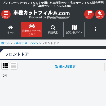
ブレインテック®のフィルムを使用した車種別カット済みカーフィルム販売専門
店「車種カットフィルム.com」
メニュー
カート
ログイン
自動車メーカーか
ホーム
商品検索
お買い物ガイド
ら選ぶ
ホーム
>
メルセデス・ベンツ
>
フロントドア
フロントドア
表示順変更
閉じる
10
件
表示数
:
並び順
:
絞り込む