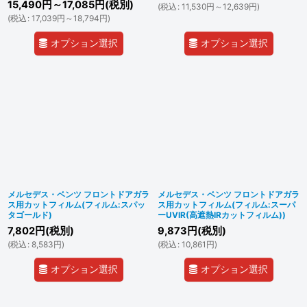
15,490
円
～17,085
円
(税別)
(
税込
:
11,530
円
～12,639
円
)
(
税込
:
17,039
円
～18,794
円
)
オプション選択
オプション選択
メルセデス・ベンツ フロントドアガラ
メルセデス・ベンツ フロントドアガラ
ス用カットフィルム(フィルム:スパッ
ス用カットフィルム(フィルム:スーパ
タゴールド)
ーUVIR(高遮熱IRカットフィルム))
7,802
円
(税別)
9,873
円
(税別)
(
税込
:
8,583
円
)
(
税込
:
10,861
円
)
オプション選択
オプション選択