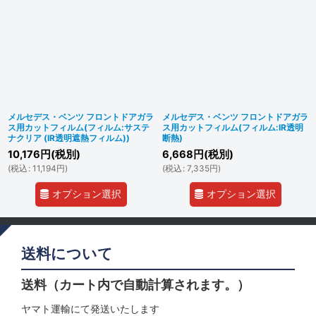
メルセデス・ベンツ フロントドアガラ
メルセデス・ベンツ フロントドアガラ
ス用カットフィルム(フィルム:サステ
ス用カットフィルム(フィルム:IR透明
ナクリア (IR透明遮熱フィルム))
断熱)
10,176
円
(税別)
6,668
円
(税別)
(
税込
:
11,194
円
)
(
税込
:
7,335
円
)
オプション選択
オプション選択
送料について
送料（カート内で自動計算されます。）
ヤマト運輸にて発送いたします