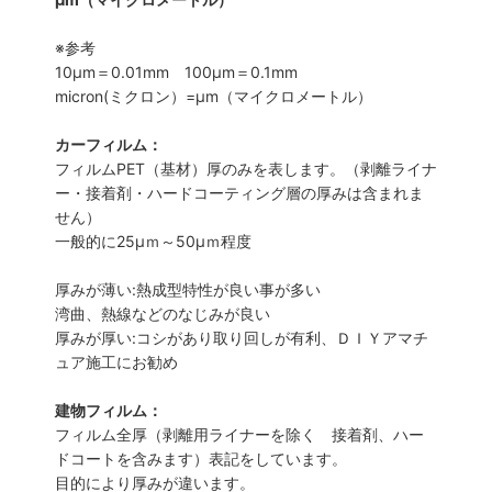
※参考
10μm＝0.01mm 100μm＝0.1mm
micron(ミクロン）=µm（マイクロメートル）
カーフィルム：
フィルムPET（基材）厚のみを表します。（剥離ライナ
ー・接着剤・ハードコーティング層の厚みは含まれま
せん）
一般的に25µｍ～50µｍ程度
厚みが薄い:熱成型特性が良い事が多い
湾曲、熱線などのなじみが良い
厚みが厚い:コシがあり取り回しが有利、ＤＩＹアマチ
ュア施工にお勧め
建物フィルム：
フィルム全厚（剥離用ライナーを除く 接着剤、ハー
ドコートを含みます）表記をしています。
目的により厚みが違います。