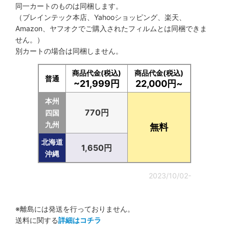
同一カートのものは同梱します。
（ブレインテック本店、Yahooショッピング、楽天、
Amazon、ヤフオクでご購入されたフィルムとは同梱できま
せん。）
別カートの場合は同梱しません。
商品代金(税込)
商品代金(税込)
普通
~21,999円
22,000円~
本州
770円
四国
九州
無料
北海道
1,650円
沖縄
2023/10/02-
※離島には発送を行っておりません。
送料に関する
詳細はコチラ