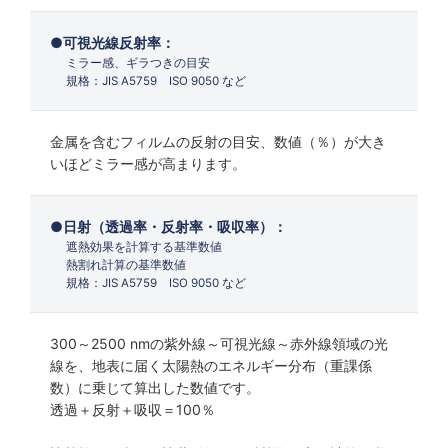
可視光線反射率：
ミラー感、ギラつきの目安
規格：JIS A5759 ISO 9050 など
金属を含むフィルムの反射の目安、数値（％）が大き
いほどミラー感が高まります。
日射（透過率・反射率・吸収率）：
遮熱効果を計算する基準数値
熱割れ計算の基準数値
規格：JIS A5759 ISO 9050 など
300～2500 nmの紫外線～可視光線～赤外線領域の光
線を、地表に届く太陽熱のエネルギー分布（重課係
数）に乗じて算出した数値です。
透過＋反射＋吸収＝100％