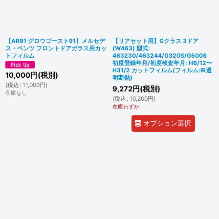
【AR91 グロウゴースト91】メルセデ
【リアセット用】Gクラス 3ドア
ス・ベンツ フロントドアガラス用カッ
(W463) 型式:
トフィルム
463230/463244/G320S/G500S
初度登録年月/初度検査年月: H6/12〜
H31/2 カットフィルム(フィルム:IR透
10,000
円
(税別)
明断熱)
(
税込
:
11,000
円
)
9,272
円
(税別)
在庫なし
(
税込
:
10,200
円
)
在庫わずか
オプション選択