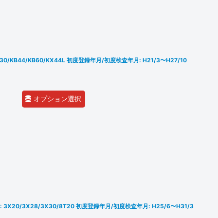
30/KB44/KB60/KX44L 初度登録年月/初度検査年月: H21/3〜H27/10
オプション選択
3X20/3X28/3X30/8T20 初度登録年月/初度検査年月: H25/6〜H31/3