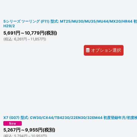
5シリーズ ツーリング (F11) 型式: MT25/MU30/MU35/MU44/MX20/HR4
H29/2
5,691
円
～10,779
円
(税別)
(
税込
:
6,261
円
～11,857
円
)
オプション選択
X7 (G07) 型式: CW30/CX44/TB4230/22EN30/32EM44 初度登録年月/初度
5,267
円
～9,955
円
(税別)
(
税込
:
5,794
円
～10,951
円
)