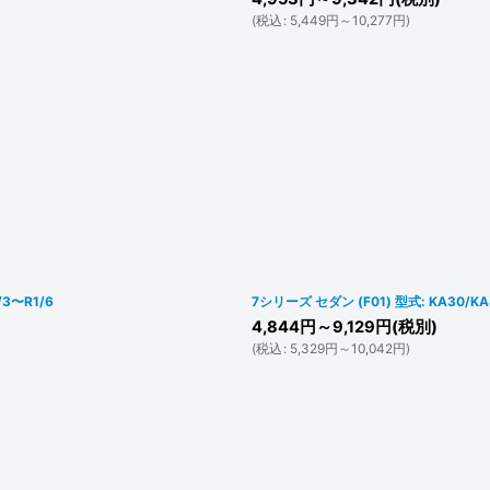
(
税込
:
5,449
円
～10,277
円
)
3〜R1/6
7シリーズ セダン (F01) 型式: KA30/
4,844
円
～9,129
円
(税別)
(
税込
:
5,329
円
～10,042
円
)