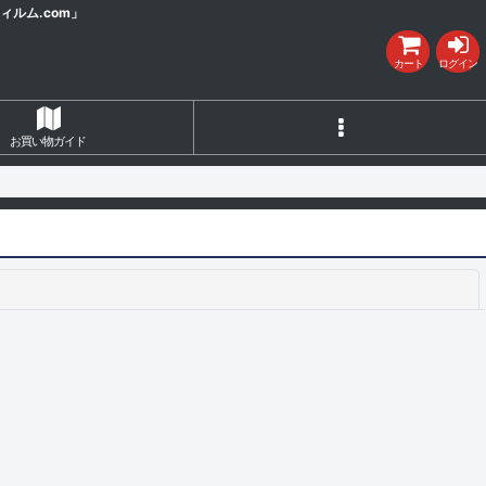
ルム.com」
カート
ログイン
お買い物ガイド
閉じる