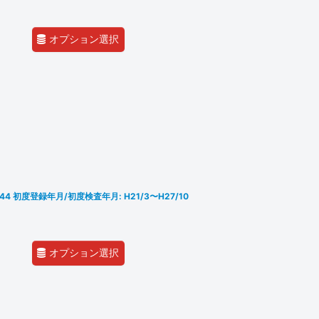
オプション選択
KA44 初度登録年月/初度検査年月: H21/3〜H27/10
オプション選択