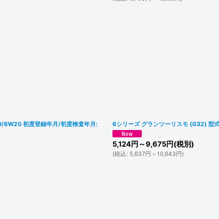
6V20/6W20 初度登録年月/初度検査年月:
6シリーズ グランツーリスモ (G32) 型式:
5,124
円
～9,675
円
(税別)
(
税込
:
5,637
円
～10,643
円
)