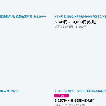
4 初度登録年月/初度検査年月: H22/9〜
X5 (F15) 型式: KR44/KR44S/KS3
5,341
円
～10,099
円
(税別)
(
税込
:
5,876
円
～11,109
円
)
検査年月: R1/6〜
X5 (G05) 型式: CV30S/TA30/JU4
5,257
円
～9,935
円
(税別)
(
税込
:
5,783
円
～10,929
円
)