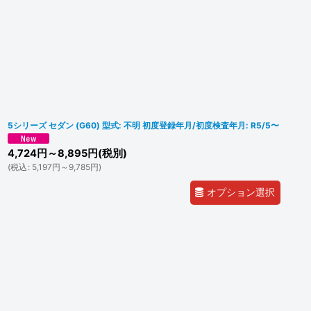
5シリーズ セダン (G60) 型式: 不明 初度登録年月/初度検査年月: R5/5〜
4,724
円
～8,895
円
(税別)
(
税込
:
5,197
円
～9,785
円
)
オプション選択