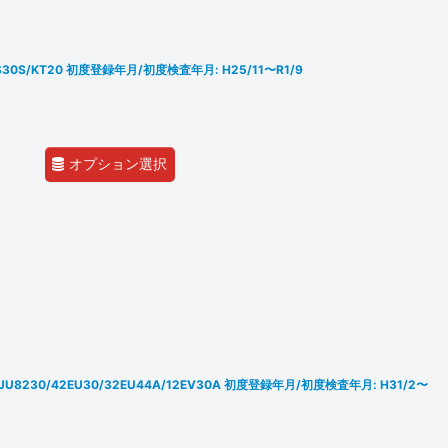
0/KS30S/KT20 初度登録年月/初度検査年月: H25/11〜R1/9
オプション選択
4S/JU8230/42EU30/32EU44A/12EV30A 初度登録年月/初度検査年月: H31/2〜