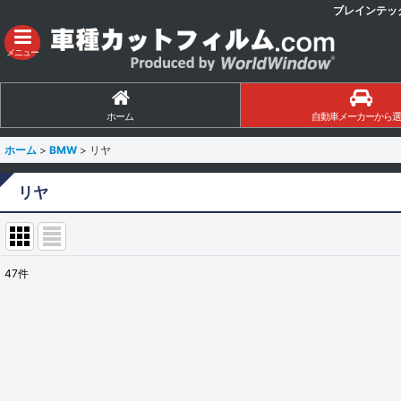
ブレインテッ
メニュー
ホーム
自動車メーカーから選
ホーム
>
BMW
>
リヤ
リヤ
47
件
表示数
:
並び順
: