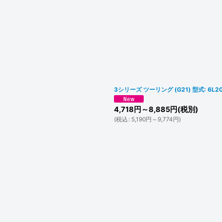
3シリーズ ツーリング (G21) 型式: 6L
4,718
円
～8,885
円
(税別)
(
税込
:
5,190
円
～9,774
円
)