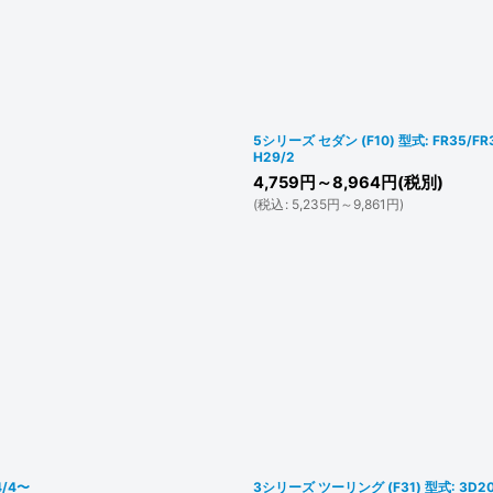
5シリーズ セダン (F10) 型式: FR35/F
H29/2
4,759
円
～8,964
円
(税別)
(
税込
:
5,235
円
～9,861
円
)
4/4〜
3シリーズ ツーリング (F31) 型式: 3D