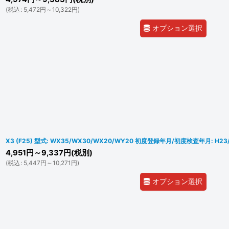
(
税込
:
5,472
円
～10,322
円
)
オプション選択
X3 (F25) 型式: WX35/WX30/WX20/WY20 初度登録年月/初度検査年月: H23/
4,951
円
～9,337
円
(税別)
(
税込
:
5,447
円
～10,271
円
)
オプション選択