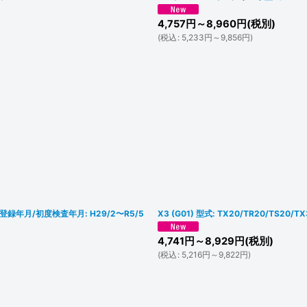
4,757
円
～8,960
円
(税別)
(
税込
:
5,233
円
～9,856
円
)
 初度登録年月/初度検査年月: H29/2〜R5/5
X3 (G01) 型式: TX20/TR20/TS20
4,741
円
～8,929
円
(税別)
(
税込
:
5,216
円
～9,822
円
)