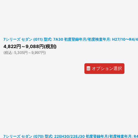
7シリーズ セダン (G11) 型式: 7A30 初度登録年月/初度検査年月: H27/10〜R4/4
4,822
円
～9,088
円
(税別)
(
税込
:
5,305
円
～9,997
円
)
オプション選択
7シリーズ セダン (G70) 型式: 22EH30/22EJ30 初度登録年月/初度検査年月: R