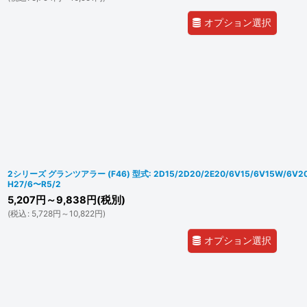
オプション選択
2シリーズ グランツアラー (F46) 型式: 2D15/2D20/2E20/6V15/6V15W/
H27/6〜R5/2
5,207
円
～9,838
円
(税別)
(
税込
:
5,728
円
～10,822
円
)
オプション選択