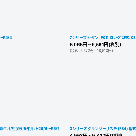
〜R4/4
7シリーズ セダン (F01) ロング 型式: KB
5,065
円
～9,561
円
(税別)
(
税込
:
5,572
円
～10,518
円
)
度登録年月/初度検査年月: H29/6〜R5/7
3シリーズ グランツーリスモ (F34) 型式: 
4,953
円
～9,342
円
(税別)