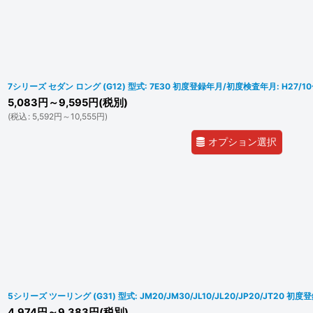
7シリーズ セダン ロング (G12) 型式: 7E30 初度登録年月/初度検査年月: H27/10
5,083
円
～9,595
円
(税別)
(
税込
:
5,592
円
～10,555
円
)
オプション選択
5シリーズ ツーリング (G31) 型式: JM20/JM30/JL10/JL20/JP20/JT20 初
4,974
円
～9,383
円
(税別)