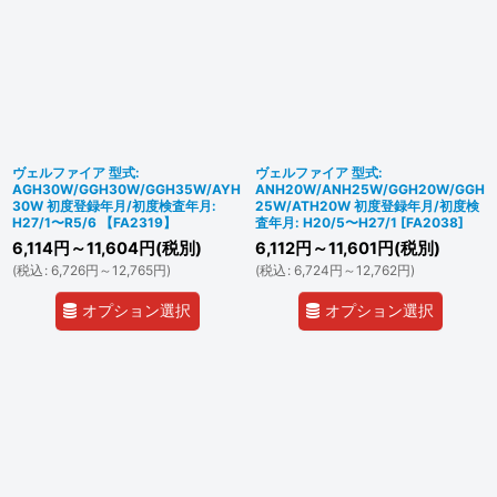
ヴェルファイア 型式:
ヴェルファイア 型式:
AGH30W/GGH30W/GGH35W/AYH
ANH20W/ANH25W/GGH20W/GGH
30W 初度登録年月/初度検査年月:
25W/ATH20W 初度登録年月/初度検
H27/1〜R5/6 【FA2319】
査年月: H20/5〜H27/1
[
FA2038
]
6,114
円
～11,604
円
(税別)
6,112
円
～11,601
円
(税別)
(
税込
:
6,726
円
～12,765
円
)
(
税込
:
6,724
円
～12,762
円
)
オプション選択
オプション選択