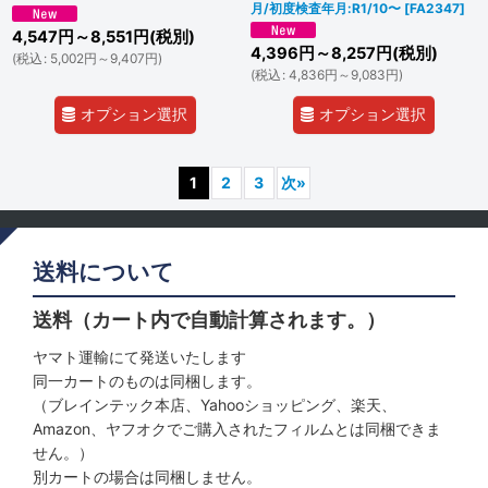
月/初度検査年月:R1/10〜
[
FA2347
]
4,547
円
～8,551
円
(税別)
4,396
円
～8,257
円
(税別)
(
税込
:
5,002
円
～9,407
円
)
(
税込
:
4,836
円
～9,083
円
)
オプション選択
オプション選択
1
2
3
次
»
送料について
送料（カート内で自動計算されます。）
ヤマト運輸にて発送いたします
同一カートのものは同梱します。
（ブレインテック本店、Yahooショッピング、楽天、
Amazon、ヤフオクでご購入されたフィルムとは同梱できま
せん。）
別カートの場合は同梱しません。