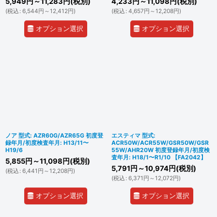
5,949
円
～11,283
円
(税別)
4,233
円
～11,098
円
(税別)
(
税込
:
6,544
円
～12,412
円
)
(
税込
:
4,657
円
～12,208
円
)
オプション選択
オプション選択
ノア 型式: AZR60G/AZR65G 初度登
エスティマ 型式:
録年月/初度検査年月: H13/11〜
ACR50W/ACR55W/GSR50W/GSR
H19/6
55W/AHR20W 初度登録年月/初度検
査年月: H18/1〜R1/10 【FA2042】
5,855
円
～11,098
円
(税別)
5,791
円
～10,974
円
(税別)
(
税込
:
6,441
円
～12,208
円
)
(
税込
:
6,371
円
～12,072
円
)
オプション選択
オプション選択