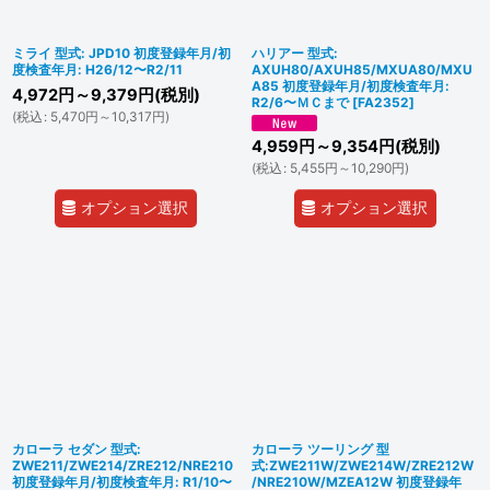
ミライ 型式: JPD10 初度登録年月/初
ハリアー 型式:
度検査年月: H26/12〜R2/11
AXUH80/AXUH85/MXUA80/MXU
A85 初度登録年月/初度検査年月:
4,972
円
～9,379
円
(税別)
R2/6〜ＭＣまで
[
FA2352
]
(
税込
:
5,470
円
～10,317
円
)
4,959
円
～9,354
円
(税別)
(
税込
:
5,455
円
～10,290
円
)
オプション選択
オプション選択
カローラ セダン 型式:
カローラ ツーリング 型
ZWE211/ZWE214/ZRE212/NRE210
式:ZWE211W/ZWE214W/ZRE212W
初度登録年月/初度検査年月: R1/10〜
/NRE210W/MZEA12W 初度登録年