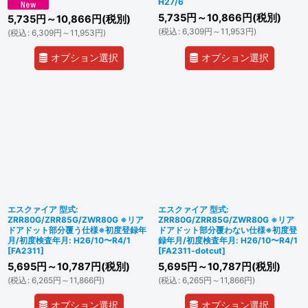
H27/6
5,735
円
～10,866
円
(税別)
5,735
円
～10,866
円
(税別)
(
税込
:
6,309
円
～11,953
円
)
(
税込
:
6,309
円
～11,953
円
)
オプション選択
オプション選択
エスクァイア 型式:
エスクァイア 型式:
ZRR80G/ZRR85G/ZWR80G ※リア
ZRR80G/ZRR85G/ZWR80G ※リア
ドアドット部分覆う仕様※初度登録年
ドアドット部分覆わない仕様※初度登
月/初度検査年月: H26/10〜R4/1
録年月/初度検査年月: H26/10〜R4/1
[
FA2311
]
[
FA2311-dotcut
]
5,695
円
～10,787
円
(税別)
5,695
円
～10,787
円
(税別)
(
税込
:
6,265
円
～11,866
円
)
(
税込
:
6,265
円
～11,866
円
)
オプション選択
オプション選択