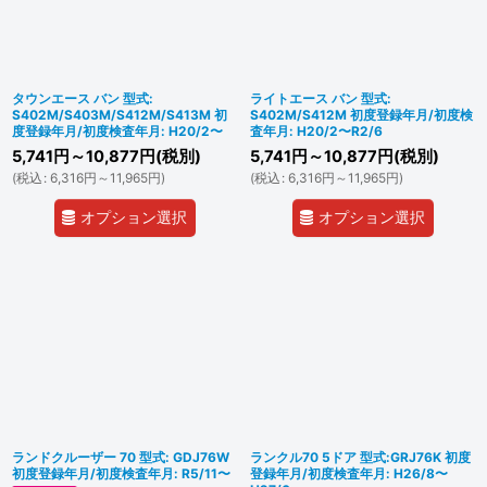
タウンエース バン 型式:
ライトエース バン 型式:
S402M/S403M/S412M/S413M 初
S402M/S412M 初度登録年月/初度検
度登録年月/初度検査年月: H20/2〜
査年月: H20/2〜R2/6
5,741
円
～10,877
円
(税別)
5,741
円
～10,877
円
(税別)
(
税込
:
6,316
円
～11,965
円
)
(
税込
:
6,316
円
～11,965
円
)
オプション選択
オプション選択
ランドクルーザー 70 型式: GDJ76W
ランクル70 5ドア 型式:GRJ76K 初度
初度登録年月/初度検査年月: R5/11〜
登録年月/初度検査年月: H26/8〜