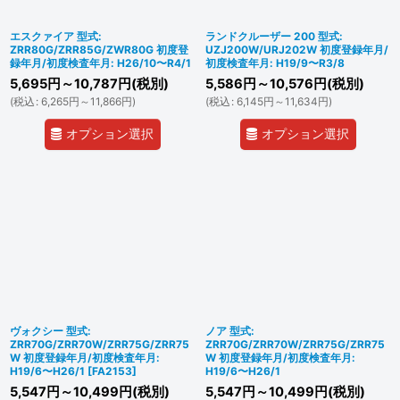
エスクァイア 型式:
ランドクルーザー 200 型式:
ZRR80G/ZRR85G/ZWR80G 初度登
UZJ200W/URJ202W 初度登録年月/
録年月/初度検査年月: H26/10〜R4/1
初度検査年月: H19/9〜R3/8
5,695
円
～10,787
円
(税別)
5,586
円
～10,576
円
(税別)
(
税込
:
6,265
円
～11,866
円
)
(
税込
:
6,145
円
～11,634
円
)
オプション選択
オプション選択
ヴォクシー 型式:
ノア 型式:
ZRR70G/ZRR70W/ZRR75G/ZRR75
ZRR70G/ZRR70W/ZRR75G/ZRR75
W 初度登録年月/初度検査年月:
W 初度登録年月/初度検査年月:
H19/6〜H26/1
[
FA2153
]
H19/6〜H26/1
5,547
円
～10,499
円
(税別)
5,547
円
～10,499
円
(税別)