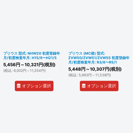
プリウス 型式: NHW20 初度登録年
プリウス (MC後) 型式:
月/初度検査年月: H15/9〜H21/5
ZVW50/ZVW51/ZVW55 初度登録年
月/初度検査年月: R3/6〜R5/1
5,456
円
～10,321
円
(税別)
5,448
円
～10,307
円
(税別)
(
税込
:
6,002
円
～11,354
円
)
(
税込
:
5,993
円
～11,338
円
)
オプション選択
オプション選択