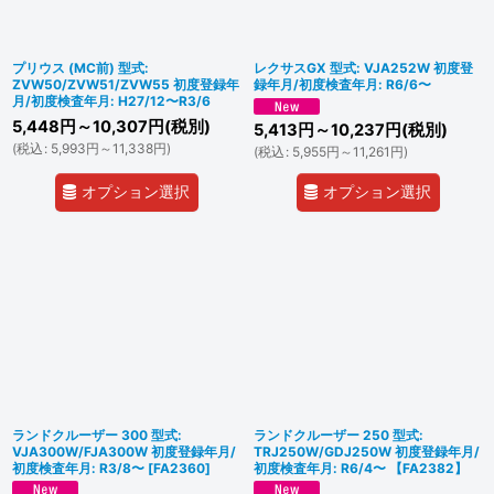
プリウス (MC前) 型式:
レクサスGX 型式: VJA252W 初度登
ZVW50/ZVW51/ZVW55 初度登録年
録年月/初度検査年月: R6/6〜
月/初度検査年月: H27/12〜R3/6
5,448
円
～10,307
円
(税別)
5,413
円
～10,237
円
(税別)
(
税込
:
5,993
円
～11,338
円
)
(
税込
:
5,955
円
～11,261
円
)
オプション選択
オプション選択
ランドクルーザー 300 型式:
ランドクルーザー 250 型式:
VJA300W/FJA300W 初度登録年月/
TRJ250W/GDJ250W 初度登録年月/
初度検査年月: R3/8〜
[
FA2360
]
初度検査年月: R6/4〜 【FA2382】