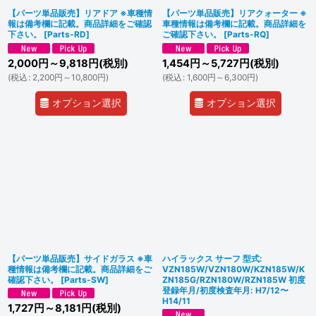
【パーツ単品販売】リアドア ※車種情
【パーツ単品販売】リアクォーター ※
報は備考欄に記載。商品詳細をご確認
車種情報は備考欄に記載。商品詳細を
下さい。
[
Parts-RD
]
ご確認下さい。
[
Parts-RQ
]
2,000
円
～9,818
円
(税別)
1,454
円
～5,727
円
(税別)
(
税込
:
2,200
円
～10,800
円
)
(
税込
:
1,600
円
～6,300
円
)
オプション選択
オプション選択
【パーツ単品販売】サイドガラス ※車
ハイラックス サーフ 型式:
種情報は備考欄に記載。商品詳細をご
VZN185W/VZN180W/KZN185W/K
確認下さい。
[
Parts-SW
]
ZN185G/RZN180W/RZN185W 初度
登録年月/初度検査年月: H7/12〜
H14/11
1,727
円
～8,181
円
(税別)