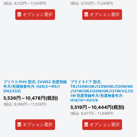
(
税込
:
6,102
円
～11,549
円
)
(
税込
:
6,102
円
～11,549
円
)
オプション選択
オプション選択
プリウス PHV 型式: ZVW52 初度登録
プラド 5ドア 型式:
年月/初度検査年月: H29/2〜R5/1
TRJ120W/GRJ120W/KDJ120W/KD
[
FA2333
]
J121W/GRJ120W/GRJ121W/VZJ12
1W 初度登録年月/初度検査年月:
5,536
円
～10,478
円
(税別)
H14/10〜H21/9
(
税込
:
6,090
円
～11,526
円
)
5,519
円
～10,444
円
(税別)
(
税込
:
6,071
円
～11,489
円
)
オプション選択
オプション選択