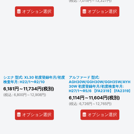
(
税込
:
7,015
円
～13,327
円
)
オプション選択
オプション選択
シエナ 型式: XL30 初度登録年月/初度
アルファード 型式:
検査年月: H22/1〜R2/10
AGH30W/GGH30W/GGH35W/AYH
30W 初度登録年月/初度検査年月:
6,181
円
～11,734
円
(税別)
H27/1〜R5/6 【FA2319】
[
FA2319
]
(
税込
:
6,800
円
～12,908
円
)
6,114
円
～11,604
円
(税別)
(
税込
:
6,726
円
～12,765
円
)
オプション選択
オプション選択