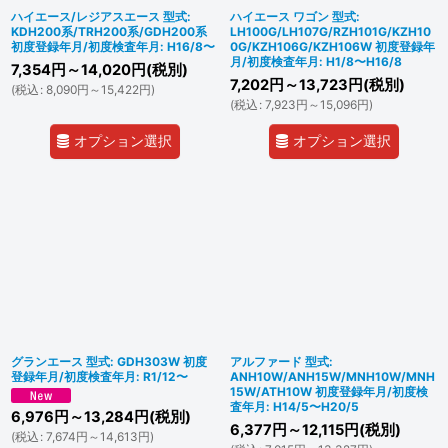
ハイエース/レジアスエース 型式:
ハイエース ワゴン 型式:
KDH200系/TRH200系/GDH200系
LH100G/LH107G/RZH101G/KZH10
初度登録年月/初度検査年月: H16/8〜
0G/KZH106G/KZH106W 初度登録年
月/初度検査年月: H1/8〜H16/8
7,354
円
～14,020
円
(税別)
7,202
円
～13,723
円
(税別)
(
税込
:
8,090
円
～15,422
円
)
(
税込
:
7,923
円
～15,096
円
)
オプション選択
オプション選択
グランエース 型式: GDH303W 初度
アルファード 型式:
登録年月/初度検査年月: R1/12〜
ANH10W/ANH15W/MNH10W/MNH
15W/ATH10W 初度登録年月/初度検
査年月: H14/5〜H20/5
6,976
円
～13,284
円
(税別)
6,377
円
～12,115
円
(税別)
(
税込
:
7,674
円
～14,613
円
)