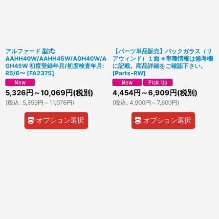
アルファード 型式:
【パーツ単品販売】バックガラス（リ
AAHH40W/AAHH45W/AGH40W/A
アウィンド）１面 ※車種情報は備考欄
GH45W 初度登録年月/初度検査年月:
に記載。商品詳細をご確認下さい。
R5/6〜
[
FA2375
]
[
Parts-RW
]
5,326
円
～10,069
円
(税別)
4,454
円
～6,909
円
(税別)
(
税込
:
5,859
円
～11,076
円
)
(
税込
:
4,900
円
～7,600
円
)
オプション選択
オプション選択