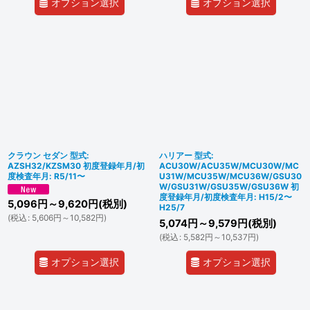
オプション選択
オプション選択
クラウン セダン 型式:
ハリアー 型式:
AZSH32/KZSM30 初度登録年月/初
ACU30W/ACU35W/MCU30W/MC
度検査年月: R5/11〜
U31W/MCU35W/MCU36W/GSU30
W/GSU31W/GSU35W/GSU36W 初
度登録年月/初度検査年月: H15/2〜
5,096
円
～9,620
円
(税別)
H25/7
(
税込
:
5,606
円
～10,582
円
)
5,074
円
～9,579
円
(税別)
(
税込
:
5,582
円
～10,537
円
)
オプション選択
オプション選択