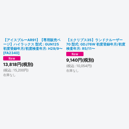
【アイスブルーAR91】【専用販売ペ
【エクリプス35】ランドクルーザー
ージ】ハイラックス 型式 : GUN125
70 型式: GDJ76W 初度登録年月/初度
初度登録年月/初度検査年月: H29/9〜
検査年月: R5/11〜
[
FA2340
]
9,140
円
(税別)
13,818
円
(税別)
(
税込
:
10,054
円
)
(
税込
:
15,200
円
)
在庫なし
在庫なし