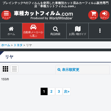
ブレインテック®のフィルムを使用した車種別カット済みカーフィルム販売専門
店「車種カットフィルム.com」
メニュー
カート
ログイン
自動車メーカーか
ホーム
商品検索
お買い物ガイド
ら選ぶ
ホーム
>
トヨタ
>
リヤ
リヤ
表示順変更
閉じる
155
件
表示数
:
1
2
3
次
»
並び順
:
絞り込む