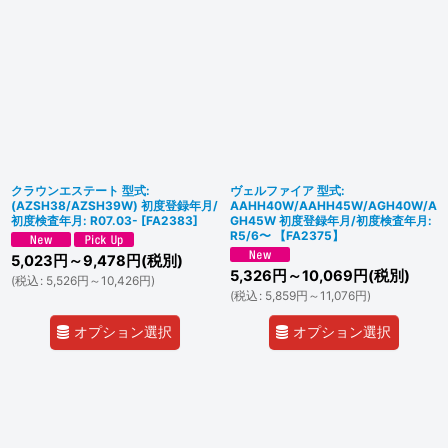
クラウンエステート 型式:
ヴェルファイア 型式:
(AZSH38/AZSH39W) 初度登録年月/
AAHH40W/AAHH45W/AGH40W/A
初度検査年月: R07.03-
[
FA2383
]
GH45W 初度登録年月/初度検査年月:
R5/6〜 【FA2375】
5,023
円
～9,478
円
(税別)
5,326
円
～10,069
円
(税別)
(
税込
:
5,526
円
～10,426
円
)
(
税込
:
5,859
円
～11,076
円
)
オプション選択
オプション選択