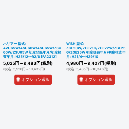
ハリアー 型式:
WISH 型式:
AVU65W/ASU60W/ASU65W/ZSU
ZGE20W/ZGE21G/ZGE22W/ZGE25
60W/ZSU65W 初度登録年月/初度検
G/ZGE25W 初度登録年月/初度検査年
査年月: H25/12〜R2/6
[
FA2312
]
月: H21/4〜H29/10
5,025
円
～9,483
円
(税別)
4,986
円
～9,407
円
(税別)
(
税込
:
5,528
円
～10,432
円
)
(
税込
:
5,485
円
～10,348
円
)
オプション選択
オプション選択