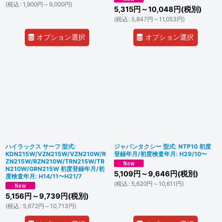
(
税込
:
1,900
円
～9,000
円
)
5,315
円
～10,048
円
(税別)
(
税込
:
5,847
円
～11,053
円
)
オプション選択
オプション選択
ハイラックス サーフ 型式:
ジャパンタクシー 型式: NTP10 初度
KDN215W/VZN215W/VZN210W/R
登録年月/初度検査年月: H29/10〜
ZN215W/RZN210W/TRN215W/TR
N210W/GRN215W 初度登録年月/初
5,109
円
～9,646
円
(税別)
度検査年月: H14/11〜H21/7
(
税込
:
5,620
円
～10,611
円
)
5,156
円
～9,739
円
(税別)
(
税込
:
5,672
円
～10,713
円
)