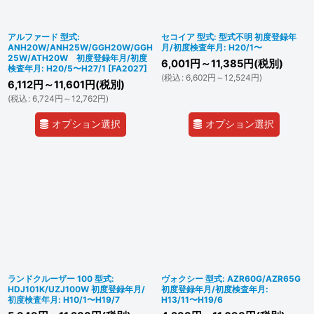
アルファード 型式:
セコイア 型式: 型式不明 初度登録年
ANH20W/ANH25W/GGH20W/GGH
月/初度検査年月: H20/1〜
25W/ATH20W 初度登録年月/初度
6,001
円
～11,385
円
(税別)
検査年月: H20/5〜H27/1
[
FA2027
]
(
税込
:
6,602
円
～12,524
円
)
6,112
円
～11,601
円
(税別)
(
税込
:
6,724
円
～12,762
円
)
オプション選択
オプション選択
ランドクルーザー 100 型式:
ヴォクシー 型式: AZR60G/AZR65G
HDJ101K/UZJ100W 初度登録年月/
初度登録年月/初度検査年月:
初度検査年月: H10/1〜H19/7
H13/11〜H19/6