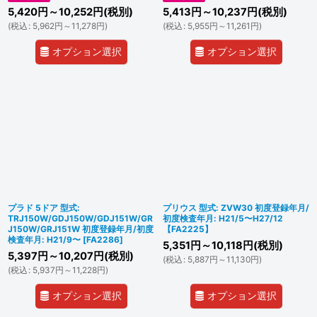
5,420
円
～10,252
円
(税別)
5,413
円
～10,237
円
(税別)
(
税込
:
5,962
円
～11,278
円
)
(
税込
:
5,955
円
～11,261
円
)
オプション選択
オプション選択
プラド 5ドア 型式:
プリウス 型式: ZVW30 初度登録年月/
TRJ150W/GDJ150W/GDJ151W/GR
初度検査年月: H21/5〜H27/12
J150W/GRJ151W 初度登録年月/初度
【FA2225】
検査年月: H21/9〜
[
FA2286
]
5,351
円
～10,118
円
(税別)
5,397
円
～10,207
円
(税別)
(
税込
:
5,887
円
～11,130
円
)
(
税込
:
5,937
円
～11,228
円
)
オプション選択
オプション選択