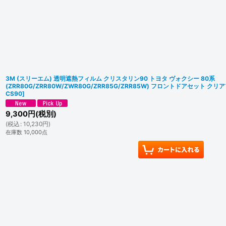
3M (スリーエム) 透明遮熱フィルム クリスタリン90 トヨタ ヴォクシー 80系
(ZRR80G/ZRR80W/ZWR80G/ZRR85G/ZRR85W) フロントドアセット ク
CS90
]
9,300
円
(税別)
(
税込
:
10,230
円
)
在庫数 10,000点