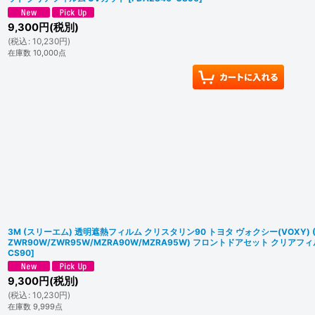
9,300
円
(税別)
(
税込
:
10,230
円
)
在庫数 10,000点
3M (スリーエム) 透明遮熱フィルム クリスタリン90 トヨタ ヴォクシー(VOXY) 
ZWR90W/ZWR95W/MZRA90W/MZRA95W) フロントドアセット クリアフ
CS90
]
9,300
円
(税別)
(
税込
:
10,230
円
)
在庫数 9,999点