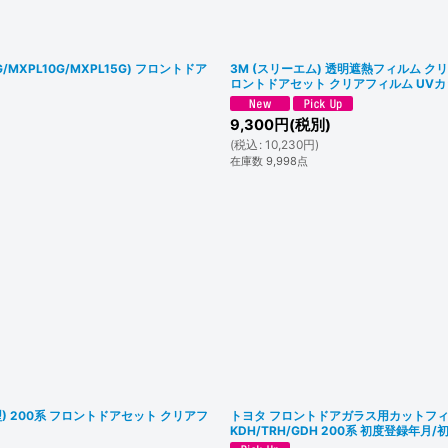
MXPL10G/MXPL15G) フロントドア
3M (スリーエム) 透明遮熱フィルム クリス
ロントドアセット クリアフィルム UV
9,300
円
(税別)
(
税込
:
10,230
円
)
在庫数 9,998点
) 200系 フロントドアセット クリアフ
トヨタ フロントドアガラス用カットフィルム
KDH/TRH/GDH 200系 初度登録年月/