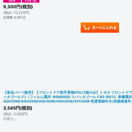
9,300
円
(税別)
(
税込
:
10,230
円
)
在庫数 9,997点
【単品パーツ販売】【フロントドア助手席側(FDL)1面のみ】トヨタ フロントド
ッタゴールド)（フィルム選択: NSN80GD スパッタゴールド80 (80%), 車種選択
AGH30W/AGH35W/GGH30W/GGH35W/AYH30W 初度登録年月/初度検査年月:
3,545
円
(税別)
(
税込
:
3,900
円
)
在庫なし