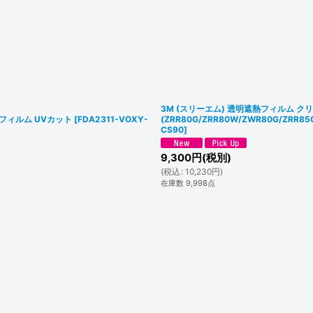
3M (スリーエム) 透明遮熱フィルム クリ
リアフィルム UVカット
[
FDA2311-VOXY-
(ZRR80G/ZRR80W/ZWR80G/ZR
CS90
]
9,300
円
(税別)
(
税込
:
10,230
円
)
在庫数 9,998点