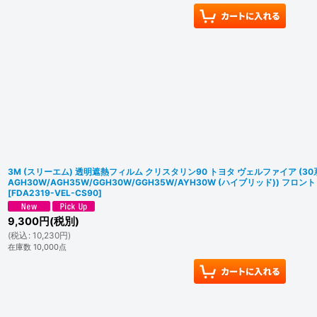
3M (スリーエム) 透明遮熱フィルム クリスタリン90 トヨタ ヴェルファイア (30
AGH30W/AGH35W/GGH30W/GGH35W/AYH30W (ハイブリッド)) フ
[
FDA2319-VEL-CS90
]
9,300
円
(税別)
(
税込
:
10,230
円
)
在庫数 10,000点