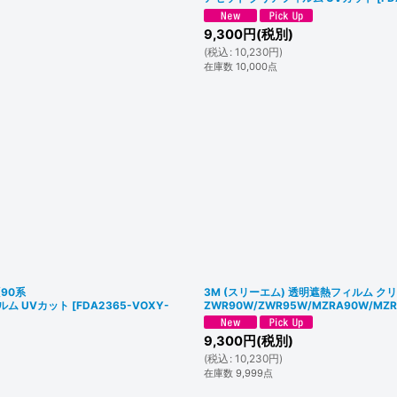
9,300
円
(税別)
(
税込
:
10,230
円
)
在庫数 10,000点
(90系
3M (スリーエム) 透明遮熱フィルム クリス
ィルム UVカット
[
FDA2365-VOXY-
ZWR90W/ZWR95W/MZRA90W/
9,300
円
(税別)
(
税込
:
10,230
円
)
在庫数 9,999点