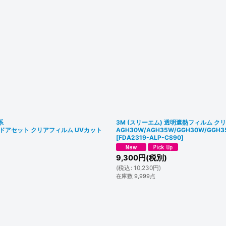
系
3M (スリーエム) 透明遮熱フィルム クリ
ロントドアセット クリアフィルム UVカット
AGH30W/AGH35W/GGH30W/GG
[
FDA2319-ALP-CS90
]
9,300
円
(税別)
(
税込
:
10,230
円
)
在庫数 9,999点