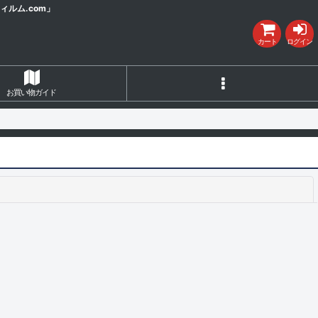
ルム.com」
カート
ログイン
お買い物ガイド
閉じる