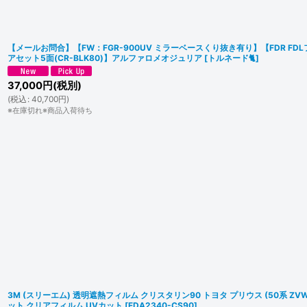
【メールお問合】【FW：FGR-900UV ミラーベースくり抜き有り】【FDR FDL
アセット5面(CR-BLK80)】アルファロメオジュリア
[
トルネード🐈
]
37,000
円
(税別)
(
税込
:
40,700
円
)
※在庫切れ※商品入荷待ち
3M (スリーエム) 透明遮熱フィルム クリスタリン90 トヨタ プリウス (50系 ZVW
ット クリアフィルム UVカット
[
FDA2340-CS90
]