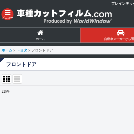
ブレインテッ
メニュー
ホーム
自動車メーカーから選
ホーム
>
トヨタ
>
フロントドア
フロントドア
23
件
表示数
:
並び順
: