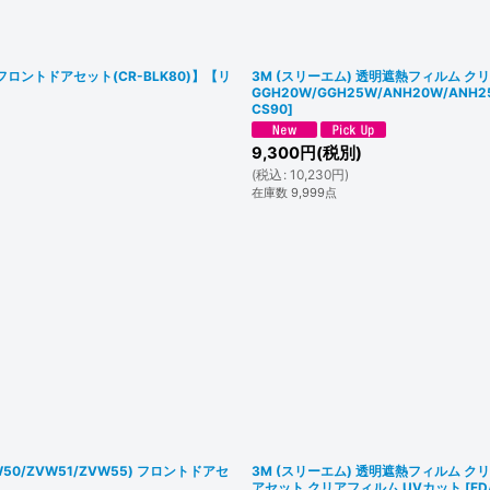
フロントドアセット(CR-BLK80)】【リ
3M (スリーエム) 透明遮熱フィルム クリ
GGH20W/GGH25W/ANH20W/AN
CS90
]
9,300
円
(税別)
(
税込
:
10,230
円
)
在庫数 9,999点
50/ZVW51/ZVW55) フロントドアセ
3M (スリーエム) 透明遮熱フィルム ク
アセット クリアフィルム UVカット
[
FD