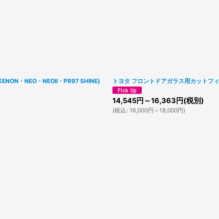
N・NEO・NEOII・PR97 SHINE)
トヨタ フロントドアガラス用カットフィル
14,545
円
～16,363
円
(税別)
(
税込
:
16,000
円
～18,000
円
)