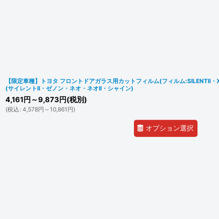
【限定車種】トヨタ フロントドアガラス用カットフィルム(フィルム:SILENTII・XENO
(サイレントII・ゼノン・ネオ・ネオII・シャイン)
4,161
円
～9,873
円
(税別)
(
税込
:
4,578
円
～10,861
円
)
オプション選択