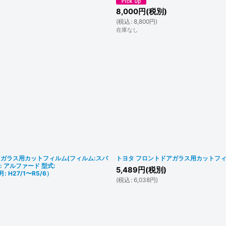
8,000
円
(税別)
(
税込
:
8,800
円
)
在庫なし
アガラス用カットフィルム(フィルム:スパ
トヨタ フロントドアガラス用カットフィル
: アルファード 型式:
5,489
円
(税別)
 H27/1〜R5/6）
(
税込
:
6,038
円
)