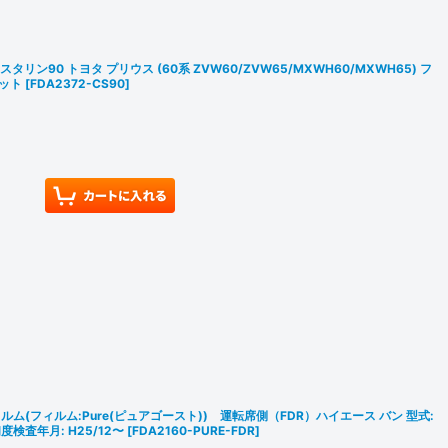
タリン90 トヨタ プリウス (60系 ZVW60/ZVW65/MXWH60/MXWH65) フ
カット
[
FDA2372-CS90
]
(フィルム:Pure(ピュアゴースト)) 運転席側（FDR）ハイエース バン 型式:
初度検査年月: H25/12〜
[
FDA2160-PURE-FDR
]