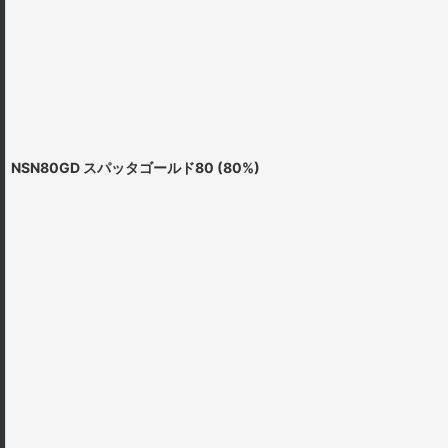
NSN80GD スパッタゴールド80 (80%)