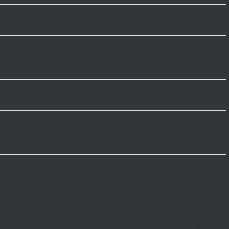
在庫あり
在庫あり
在庫あり
在庫あり
在庫あり
在庫あり
在庫あり