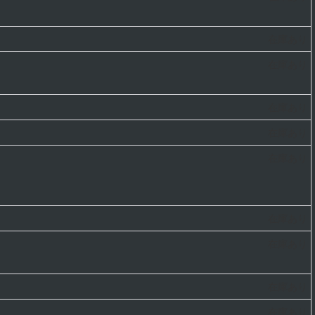
在庫あり
在庫あり
在庫あり
在庫あり
在庫あり
在庫あり
在庫あり
在庫あり
在庫あり