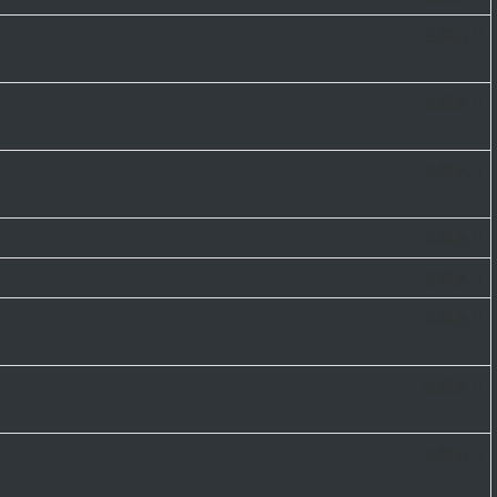
在庫あり
在庫あり
在庫あり
在庫あり
在庫あり
在庫あり
在庫あり
在庫あり