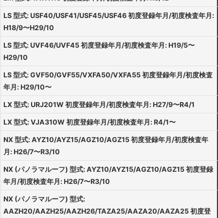
LS 型式: USF40/USF41/USF45/USF46 初度登録年月/初度検査年月:
H18/9〜H29/10
LS 型式: UVF46/UVF45 初度登録年月/初度検査年月: H19/5〜
H29/10
LS 型式: GVF50/GVF55/VXFA50/VXFA55 初度登録年月/初度検査
年月: H29/10〜
LX 型式: URJ201W 初度登録年月/初度検査年月: H27/9〜R4/1
LX 型式: VJA310W 初度登録年月/初度検査年月: R4/1〜
NX 型式: AYZ10/AYZ15/AGZ10/AGZ15 初度登録年月/初度検査年
月: H26/7〜R3/10
NX (パノラマルーフ) 型式: AYZ10/AYZ15/AGZ10/AGZ15 初度登録
年月/初度検査年月: H26/7〜R3/10
NX (パノラマルーフ) 型式:
AAZH20/AAZH25/AAZH26/TAZA25/AAZA20/AAZA25 初度登