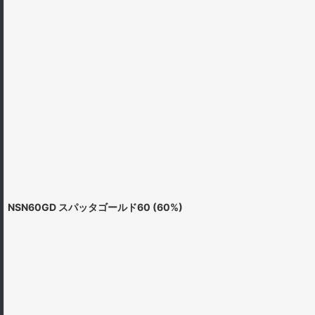
NSN60GD スパッタゴールド60 (60%)