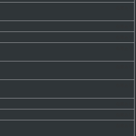
在庫あり
在庫あり
在庫あり
在庫あり
在庫あり
在庫あり
在庫あり
在庫あり
在庫あり