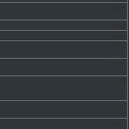
在庫あり
在庫あり
在庫あり
在庫あり
在庫あり
在庫あり
在庫あり
在庫あり