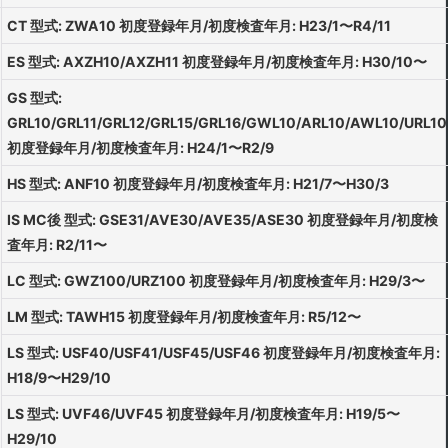
CT 型式: ZWA10 初度登録年月/初度検査年月: H23/1〜R4/11
ES 型式: AXZH10/AXZH11 初度登録年月/初度検査年月: H30/10〜
GS 型式:
GRL10/GRL11/GRL12/GRL15/GRL16/GWL10/ARL10/AWL10/URL10
初度登録年月/初度検査年月: H24/1〜R2/9
HS 型式: ANF10 初度登録年月/初度検査年月: H21/7〜H30/3
IS MC後 型式: GSE31/AVE30/AVE35/ASE30 初度登録年月/初度検
査年月: R2/11〜
LC 型式: GWZ100/URZ100 初度登録年月/初度検査年月: H29/3〜
LM 型式: TAWH15 初度登録年月/初度検査年月: R5/12〜
LS 型式: USF40/USF41/USF45/USF46 初度登録年月/初度検査年月:
H18/9〜H29/10
LS 型式: UVF46/UVF45 初度登録年月/初度検査年月: H19/5〜
H29/10